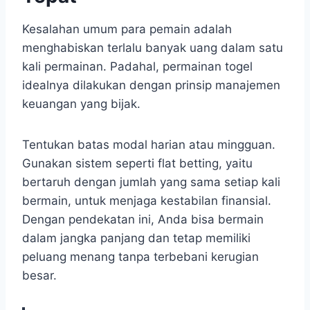
Kesalahan umum para pemain adalah
menghabiskan terlalu banyak uang dalam satu
kali permainan. Padahal, permainan togel
idealnya dilakukan dengan prinsip manajemen
keuangan yang bijak.
Tentukan batas modal harian atau mingguan.
Gunakan sistem seperti flat betting, yaitu
bertaruh dengan jumlah yang sama setiap kali
bermain, untuk menjaga kestabilan finansial.
Dengan pendekatan ini, Anda bisa bermain
dalam jangka panjang dan tetap memiliki
peluang menang tanpa terbebani kerugian
besar.