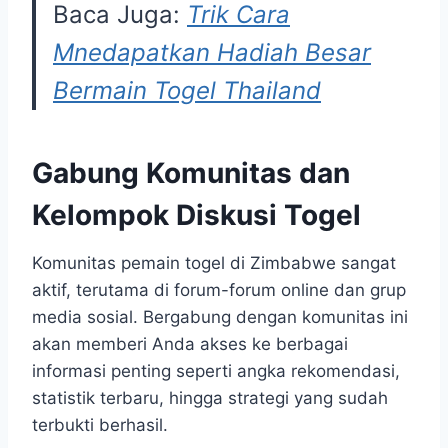
Baca Juga:
Trik Cara
Mnedapatkan Hadiah Besar
Bermain Togel Thailand
Gabung Komunitas dan
Kelompok Diskusi Togel
Komunitas pemain togel di Zimbabwe sangat
aktif, terutama di forum-forum online dan grup
media sosial. Bergabung dengan komunitas ini
akan memberi Anda akses ke berbagai
informasi penting seperti angka rekomendasi,
statistik terbaru, hingga strategi yang sudah
terbukti berhasil.