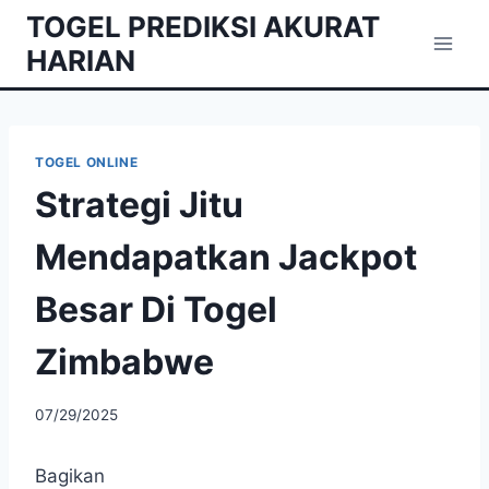
Skip
TOGEL PREDIKSI AKURAT
to
HARIAN
content
TOGEL ONLINE
Strategi Jitu
Mendapatkan Jackpot
Besar Di Togel
Zimbabwe
07/29/2025
Bagikan