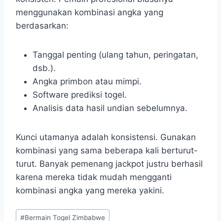
menggunakan kombinasi angka yang
berdasarkan:
Tanggal penting (ulang tahun, peringatan,
dsb.).
Angka primbon atau mimpi.
Software prediksi togel.
Analisis data hasil undian sebelumnya.
Kunci utamanya adalah konsistensi. Gunakan
kombinasi yang sama beberapa kali berturut-
turut. Banyak pemenang jackpot justru berhasil
karena mereka tidak mudah mengganti
kombinasi angka yang mereka yakini.
Post
#
Bermain Togel Zimbabwe