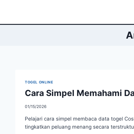
Skip
to
content
A
TOGEL ONLINE
Cara Simpel Memahami Dat
01/15/2026
Pelajari cara simpel membaca data togel Cost
tingkatkan peluang menang secara terstruktu