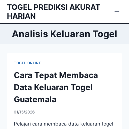
Skip
TOGEL PREDIKSI AKURAT
to
HARIAN
content
Analisis Keluaran Togel
TOGEL ONLINE
Cara Tepat Membaca
Data Keluaran Togel
Guatemala
01/15/2026
Pelajari cara membaca data keluaran togel