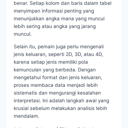
benar. Setiap kolom dan baris dalam tabel
menyimpan informasi penting yang
menunjukkan angka mana yang muncul
lebih sering atau angka yang jarang
muncul.
Selain itu, pemain juga perlu mengenali
jenis keluaran, seperti 2D, 3D, atau 4D,
karena setiap jenis memiliki pola
kemunculan yang berbeda. Dengan
mengetahui format dan jenis keluaran,
proses membaca data menjadi lebih
sistematis dan mengurangi kesalahan
interpretasi. Ini adalah langkah awal yang
krusial sebelum melakukan analisis lebih
mendalam.