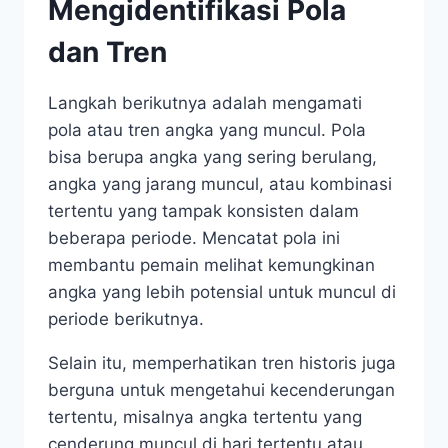
Mengidentifikasi Pola
dan Tren
Langkah berikutnya adalah mengamati
pola atau tren angka yang muncul. Pola
bisa berupa angka yang sering berulang,
angka yang jarang muncul, atau kombinasi
tertentu yang tampak konsisten dalam
beberapa periode. Mencatat pola ini
membantu pemain melihat kemungkinan
angka yang lebih potensial untuk muncul di
periode berikutnya.
Selain itu, memperhatikan tren historis juga
berguna untuk mengetahui kecenderungan
tertentu, misalnya angka tertentu yang
cenderung muncul di hari tertentu atau