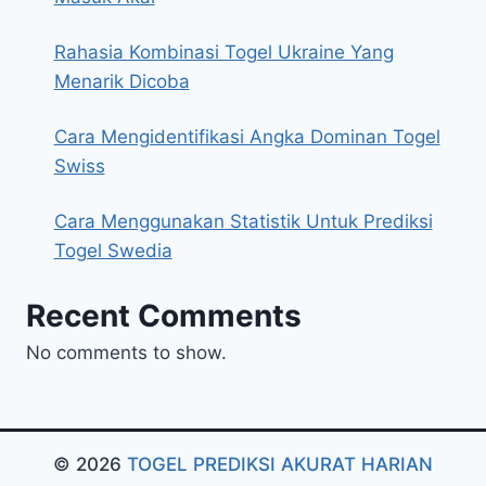
Rahasia Kombinasi Togel Ukraine Yang
Menarik Dicoba
Cara Mengidentifikasi Angka Dominan Togel
Swiss
Cara Menggunakan Statistik Untuk Prediksi
Togel Swedia
Recent Comments
No comments to show.
© 2026
TOGEL PREDIKSI AKURAT HARIAN