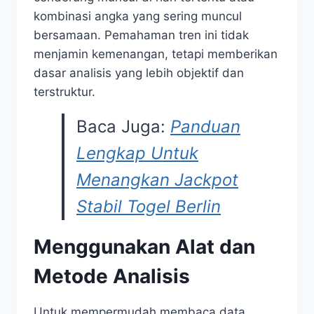
kombinasi angka yang sering muncul
bersamaan. Pemahaman tren ini tidak
menjamin kemenangan, tetapi memberikan
dasar analisis yang lebih objektif dan
terstruktur.
Baca Juga:
Panduan
Lengkap Untuk
Menangkan Jackpot
Stabil Togel Berlin
Menggunakan Alat dan
Metode Analisis
Untuk mempermudah membaca data