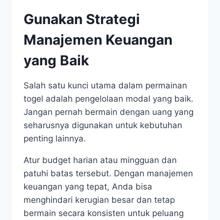
Gunakan Strategi
Manajemen Keuangan
yang Baik
Salah satu kunci utama dalam permainan
togel adalah pengelolaan modal yang baik.
Jangan pernah bermain dengan uang yang
seharusnya digunakan untuk kebutuhan
penting lainnya.
Atur budget harian atau mingguan dan
patuhi batas tersebut. Dengan manajemen
keuangan yang tepat, Anda bisa
menghindari kerugian besar dan tetap
bermain secara konsisten untuk peluang