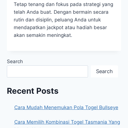
Tetap tenang dan fokus pada strategi yang
telah Anda buat. Dengan bermain secara
rutin dan disiplin, peluang Anda untuk
mendapatkan jackpot atau hadiah besar
akan semakin meningkat.
Search
Search
Recent Posts
Cara Mudah Menemukan Pola Togel Bullseye
Cara Memilih Kombinasi Togel Tasmania Yang