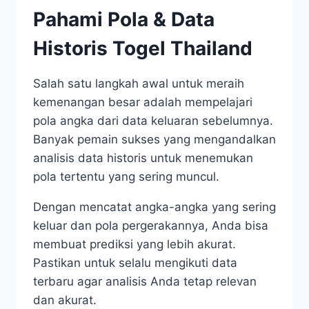
Pahami Pola & Data
Historis Togel Thailand
Salah satu langkah awal untuk meraih
kemenangan besar adalah mempelajari
pola angka dari data keluaran sebelumnya.
Banyak pemain sukses yang mengandalkan
analisis data historis untuk menemukan
pola tertentu yang sering muncul.
Dengan mencatat angka-angka yang sering
keluar dan pola pergerakannya, Anda bisa
membuat prediksi yang lebih akurat.
Pastikan untuk selalu mengikuti data
terbaru agar analisis Anda tetap relevan
dan akurat.