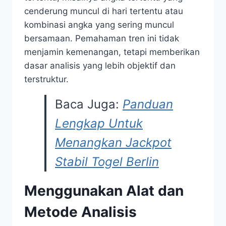
cenderung muncul di hari tertentu atau
kombinasi angka yang sering muncul
bersamaan. Pemahaman tren ini tidak
menjamin kemenangan, tetapi memberikan
dasar analisis yang lebih objektif dan
terstruktur.
Baca Juga:
Panduan
Lengkap Untuk
Menangkan Jackpot
Stabil Togel Berlin
Menggunakan Alat dan
Metode Analisis