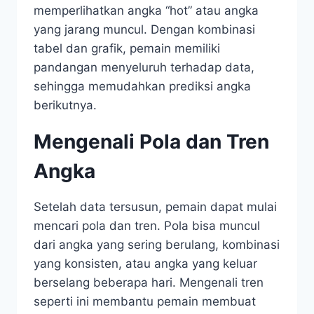
memperlihatkan angka “hot” atau angka
yang jarang muncul. Dengan kombinasi
tabel dan grafik, pemain memiliki
pandangan menyeluruh terhadap data,
sehingga memudahkan prediksi angka
berikutnya.
Mengenali Pola dan Tren
Angka
Setelah data tersusun, pemain dapat mulai
mencari pola dan tren. Pola bisa muncul
dari angka yang sering berulang, kombinasi
yang konsisten, atau angka yang keluar
berselang beberapa hari. Mengenali tren
seperti ini membantu pemain membuat