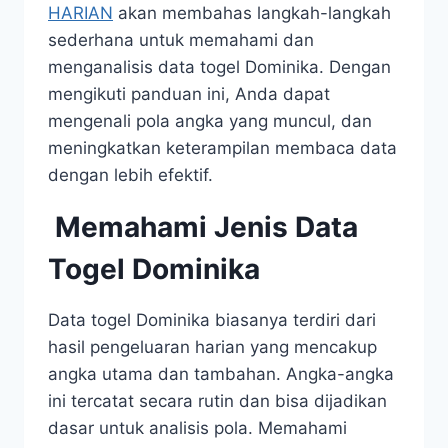
HARIAN
akan membahas langkah-langkah
sederhana untuk memahami dan
menganalisis data togel Dominika. Dengan
mengikuti panduan ini, Anda dapat
mengenali pola angka yang muncul, dan
meningkatkan keterampilan membaca data
dengan lebih efektif.
Memahami Jenis Data
Togel Dominika
Data togel Dominika biasanya terdiri dari
hasil pengeluaran harian yang mencakup
angka utama dan tambahan. Angka-angka
ini tercatat secara rutin dan bisa dijadikan
dasar untuk analisis pola. Memahami