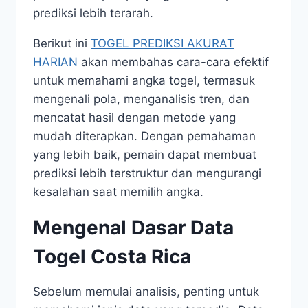
prediksi lebih terarah.
Berikut ini
TOGEL PREDIKSI AKURAT
HARIAN
akan membahas cara-cara efektif
untuk memahami angka togel, termasuk
mengenali pola, menganalisis tren, dan
mencatat hasil dengan metode yang
mudah diterapkan. Dengan pemahaman
yang lebih baik, pemain dapat membuat
prediksi lebih terstruktur dan mengurangi
kesalahan saat memilih angka.
Mengenal Dasar Data
Togel Costa Rica
Sebelum memulai analisis, penting untuk