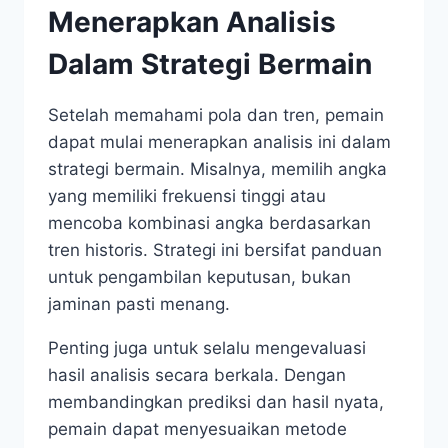
Menerapkan Analisis
Dalam Strategi Bermain
Setelah memahami pola dan tren, pemain
dapat mulai menerapkan analisis ini dalam
strategi bermain. Misalnya, memilih angka
yang memiliki frekuensi tinggi atau
mencoba kombinasi angka berdasarkan
tren historis. Strategi ini bersifat panduan
untuk pengambilan keputusan, bukan
jaminan pasti menang.
Penting juga untuk selalu mengevaluasi
hasil analisis secara berkala. Dengan
membandingkan prediksi dan hasil nyata,
pemain dapat menyesuaikan metode