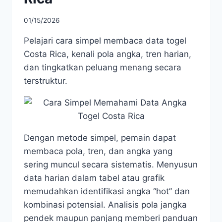
01/15/2026
Pelajari cara simpel membaca data togel
Costa Rica, kenali pola angka, tren harian,
dan tingkatkan peluang menang secara
terstruktur.
Dengan metode simpel, pemain dapat
membaca pola, tren, dan angka yang
sering muncul secara sistematis. Menyusun
data harian dalam tabel atau grafik
memudahkan identifikasi angka “hot” dan
kombinasi potensial. Analisis pola jangka
pendek maupun panjang memberi panduan