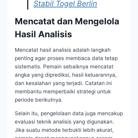
Stabil Togel Berlin
Mencatat dan Mengelola
Hasil Analisis
Mencatat hasil analisis adalah langkah
penting agar proses membaca data tetap
sistematis. Pemain sebaiknya mencatat
angka yang diprediksi, hasil keluarannya,
dan kesalahan yang terjadi. Catatan ini
membantu memperbaiki strategi untuk
periode berikutnya.
Selain itu, pengelolaan data juga mencakup
evaluasi teknik analisis yang digunakan.
Jika suatu metode terbukti lebih akurat,