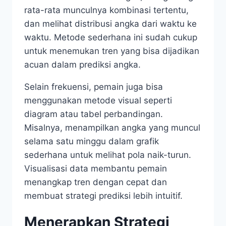
rata-rata munculnya kombinasi tertentu,
dan melihat distribusi angka dari waktu ke
waktu. Metode sederhana ini sudah cukup
untuk menemukan tren yang bisa dijadikan
acuan dalam prediksi angka.
Selain frekuensi, pemain juga bisa
menggunakan metode visual seperti
diagram atau tabel perbandingan.
Misalnya, menampilkan angka yang muncul
selama satu minggu dalam grafik
sederhana untuk melihat pola naik-turun.
Visualisasi data membantu pemain
menangkap tren dengan cepat dan
membuat strategi prediksi lebih intuitif.
Menerapkan Strategi