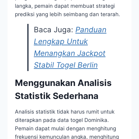
langka, pemain dapat membuat strategi
prediksi yang lebih seimbang dan terarah.
Baca Juga:
Panduan
Lengkap Untuk
Menangkan Jackpot
Stabil Togel Berlin
Menggunakan Analisis
Statistik Sederhana
Analisis statistik tidak harus rumit untuk
diterapkan pada data togel Dominika.
Pemain dapat mulai dengan menghitung
frekuensi kemunculan angka, menghitung