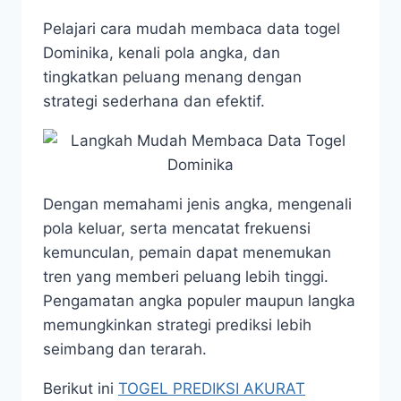
Pelajari cara mudah membaca data togel
Dominika, kenali pola angka, dan
tingkatkan peluang menang dengan
strategi sederhana dan efektif.
Dengan memahami jenis angka, mengenali
pola keluar, serta mencatat frekuensi
kemunculan, pemain dapat menemukan
tren yang memberi peluang lebih tinggi.
Pengamatan angka populer maupun langka
memungkinkan strategi prediksi lebih
seimbang dan terarah.
Berikut ini
TOGEL PREDIKSI AKURAT