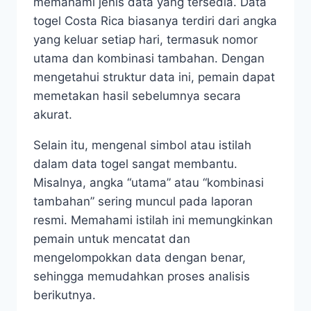
memahami jenis data yang tersedia. Data
togel Costa Rica biasanya terdiri dari angka
yang keluar setiap hari, termasuk nomor
utama dan kombinasi tambahan. Dengan
mengetahui struktur data ini, pemain dapat
memetakan hasil sebelumnya secara
akurat.
Selain itu, mengenal simbol atau istilah
dalam data togel sangat membantu.
Misalnya, angka “utama” atau “kombinasi
tambahan” sering muncul pada laporan
resmi. Memahami istilah ini memungkinkan
pemain untuk mencatat dan
mengelompokkan data dengan benar,
sehingga memudahkan proses analisis
berikutnya.