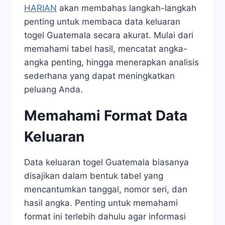
HARIAN
akan membahas langkah-langkah
penting untuk membaca data keluaran
togel Guatemala secara akurat. Mulai dari
memahami tabel hasil, mencatat angka-
angka penting, hingga menerapkan analisis
sederhana yang dapat meningkatkan
peluang Anda.
Memahami Format Data
Keluaran
Data keluaran togel Guatemala biasanya
disajikan dalam bentuk tabel yang
mencantumkan tanggal, nomor seri, dan
hasil angka. Penting untuk memahami
format ini terlebih dahulu agar informasi