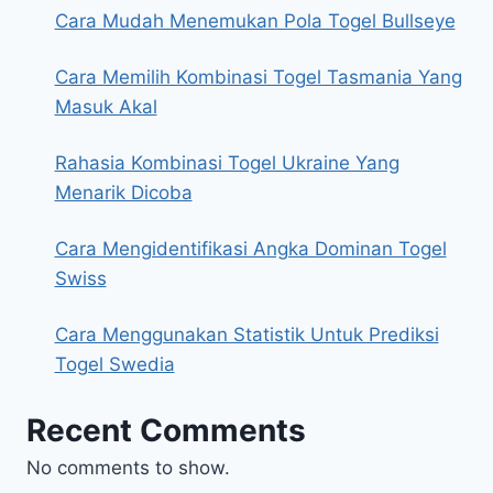
Cara Mudah Menemukan Pola Togel Bullseye
Cara Memilih Kombinasi Togel Tasmania Yang
Masuk Akal
Rahasia Kombinasi Togel Ukraine Yang
Menarik Dicoba
Cara Mengidentifikasi Angka Dominan Togel
Swiss
Cara Menggunakan Statistik Untuk Prediksi
Togel Swedia
Recent Comments
No comments to show.