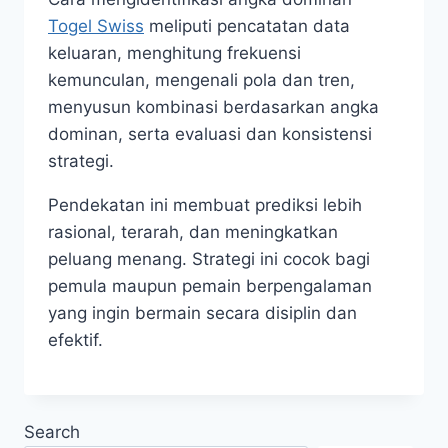
Togel Swiss
meliputi pencatatan data
keluaran, menghitung frekuensi
kemunculan, mengenali pola dan tren,
menyusun kombinasi berdasarkan angka
dominan, serta evaluasi dan konsistensi
strategi.
Pendekatan ini membuat prediksi lebih
rasional, terarah, dan meningkatkan
peluang menang. Strategi ini cocok bagi
pemula maupun pemain berpengalaman
yang ingin bermain secara disiplin dan
efektif.
Search