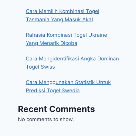
Cara Memilih Kombinasi Togel
Tasmania Yang Masuk Akal
Rahasia Kombinasi Togel Ukraine
Yang Menarik Dicoba
Cara Mengidentifikasi Angka Dominan
Togel Swiss
Cara Menggunakan Statistik Untuk
Prediksi Togel Swedia
Recent Comments
No comments to show.