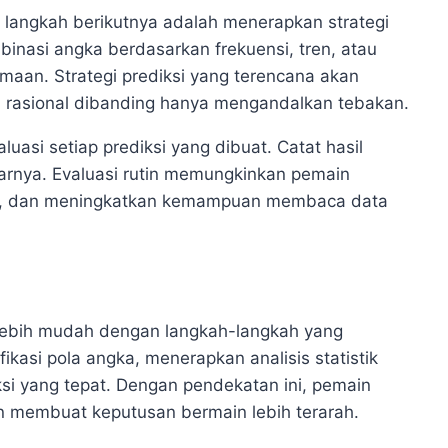
langkah berikutnya adalah menerapkan strategi
mbinasi angka berdasarkan frekuensi, tren, atau
maan. Strategi prediksi yang terencana akan
rasional dibanding hanya mengandalkan tebakan.
luasi setiap prediksi yang dibuat. Catat hasil
arnya. Evaluasi rutin memungkinkan pemain
de, dan meningkatkan kemampuan membaca data
lebih mudah dengan langkah-langkah yang
ikasi pola angka, menerapkan analisis statistik
si yang tepat. Dengan pendekatan ini, pemain
 membuat keputusan bermain lebih terarah.