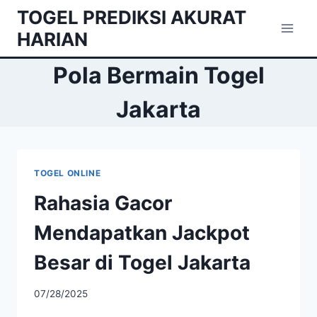
Skip
TOGEL PREDIKSI AKURAT
to
HARIAN
content
Pola Bermain Togel
Jakarta
TOGEL ONLINE
Rahasia Gacor
Mendapatkan Jackpot
Besar di Togel Jakarta
07/28/2025