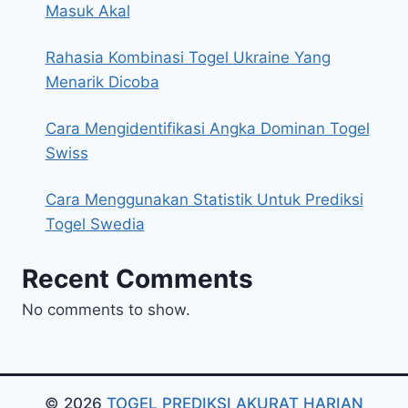
Masuk Akal
Rahasia Kombinasi Togel Ukraine Yang
Menarik Dicoba
Cara Mengidentifikasi Angka Dominan Togel
Swiss
Cara Menggunakan Statistik Untuk Prediksi
Togel Swedia
Recent Comments
No comments to show.
© 2026
TOGEL PREDIKSI AKURAT HARIAN