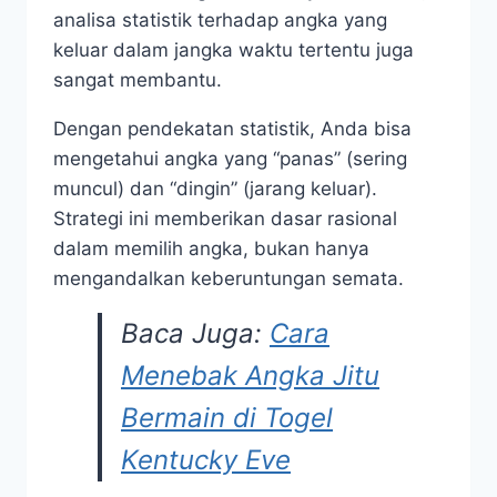
analisa statistik terhadap angka yang
keluar dalam jangka waktu tertentu juga
sangat membantu.
Dengan pendekatan statistik, Anda bisa
mengetahui angka yang “panas” (sering
muncul) dan “dingin” (jarang keluar).
Strategi ini memberikan dasar rasional
dalam memilih angka, bukan hanya
mengandalkan keberuntungan semata.
Baca Juga:
Cara
Menebak Angka Jitu
Bermain di Togel
Kentucky Eve