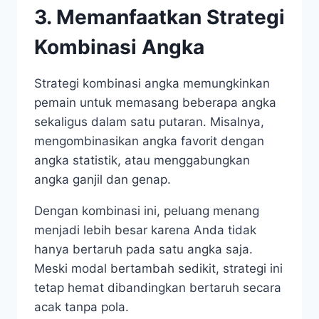
3. Memanfaatkan Strategi
Kombinasi Angka
Strategi kombinasi angka memungkinkan
pemain untuk memasang beberapa angka
sekaligus dalam satu putaran. Misalnya,
mengombinasikan angka favorit dengan
angka statistik, atau menggabungkan
angka ganjil dan genap.
Dengan kombinasi ini, peluang menang
menjadi lebih besar karena Anda tidak
hanya bertaruh pada satu angka saja.
Meski modal bertambah sedikit, strategi ini
tetap hemat dibandingkan bertaruh secara
acak tanpa pola.