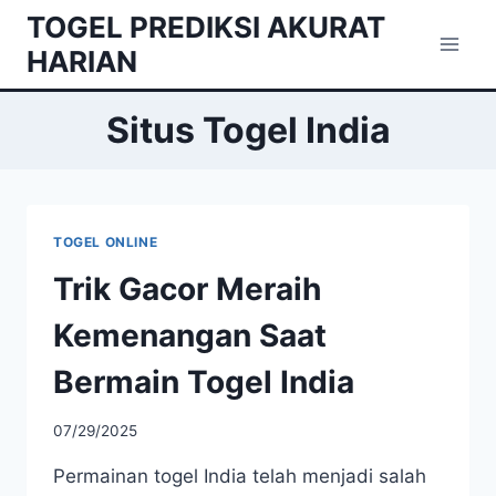
Skip
TOGEL PREDIKSI AKURAT
to
HARIAN
content
Situs Togel India
TOGEL ONLINE
Trik Gacor Meraih
Kemenangan Saat
Bermain Togel India
07/29/2025
Permainan togel India telah menjadi salah