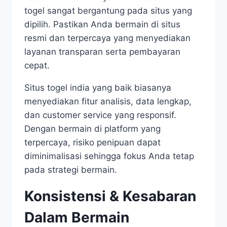
togel sangat bergantung pada situs yang
dipilih. Pastikan Anda bermain di situs
resmi dan terpercaya yang menyediakan
layanan transparan serta pembayaran
cepat.
Situs togel india yang baik biasanya
menyediakan fitur analisis, data lengkap,
dan customer service yang responsif.
Dengan bermain di platform yang
terpercaya, risiko penipuan dapat
diminimalisasi sehingga fokus Anda tetap
pada strategi bermain.
Konsistensi & Kesabaran
Dalam Bermain