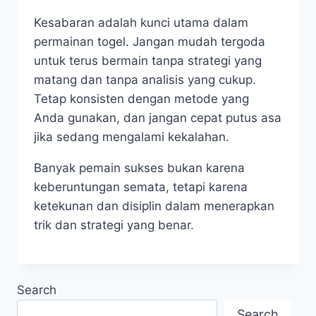
Kesabaran adalah kunci utama dalam
permainan togel. Jangan mudah tergoda
untuk terus bermain tanpa strategi yang
matang dan tanpa analisis yang cukup.
Tetap konsisten dengan metode yang
Anda gunakan, dan jangan cepat putus asa
jika sedang mengalami kekalahan.
Banyak pemain sukses bukan karena
keberuntungan semata, tetapi karena
ketekunan dan disiplin dalam menerapkan
trik dan strategi yang benar.
Search
Search