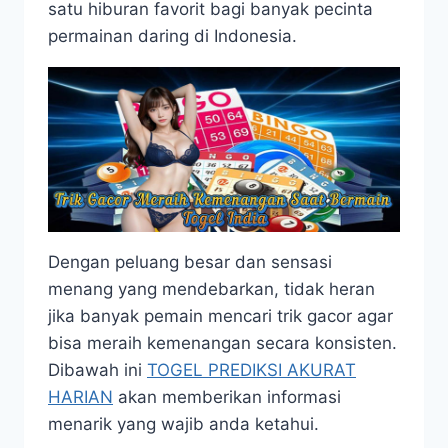
satu hiburan favorit bagi banyak pecinta
permainan daring di Indonesia.
Dengan peluang besar dan sensasi
menang yang mendebarkan, tidak heran
jika banyak pemain mencari trik gacor agar
bisa meraih kemenangan secara konsisten.
Dibawah ini
TOGEL PREDIKSI AKURAT
HARIAN
akan memberikan informasi
menarik yang wajib anda ketahui.