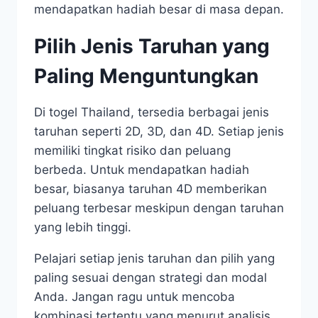
mendapatkan hadiah besar di masa depan.
Pilih Jenis Taruhan yang
Paling Menguntungkan
Di togel Thailand, tersedia berbagai jenis
taruhan seperti 2D, 3D, dan 4D. Setiap jenis
memiliki tingkat risiko dan peluang
berbeda. Untuk mendapatkan hadiah
besar, biasanya taruhan 4D memberikan
peluang terbesar meskipun dengan taruhan
yang lebih tinggi.
Pelajari setiap jenis taruhan dan pilih yang
paling sesuai dengan strategi dan modal
Anda. Jangan ragu untuk mencoba
kombinasi tertentu yang menurut analisis