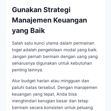
Gunakan Strategi
Manajemen Keuangan
yang Baik
Salah satu kunci utama dalam permainan
togel adalah pengelolaan modal yang baik.
Jangan pernah bermain dengan uang yang
seharusnya digunakan untuk kebutuhan
penting lainnya.
Atur budget harian atau mingguan dan
patuhi batas tersebut. Dengan manajemen
keuangan yang tepat, Anda bisa
menghindari kerugian besar dan tetap
bermain secara konsisten untuk peluang