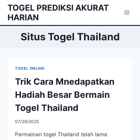
Skip
TOGEL PREDIKSI AKURAT
to
HARIAN
content
Situs Togel Thailand
TOGEL ONLINE
Trik Cara Mnedapatkan
Hadiah Besar Bermain
Togel Thailand
07/29/2025
Permainan togel Thailand telah lama