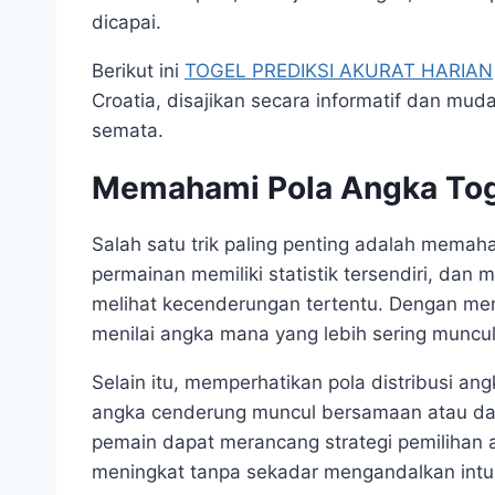
dicapai.
Berikut ini
TOGEL PREDIKSI AKURAT HARIAN
Croatia, disajikan secara informatif dan mu
semata.
Memahami Pola Angka Tog
Salah satu trik paling penting adalah memah
permainan memiliki statistik tersendiri, da
melihat kecenderungan tertentu. Dengan me
menilai angka mana yang lebih sering muncul
Selain itu, memperhatikan pola distribusi an
angka cenderung muncul bersamaan atau dala
pemain dapat merancang strategi pemilihan 
meningkat tanpa sekadar mengandalkan intui