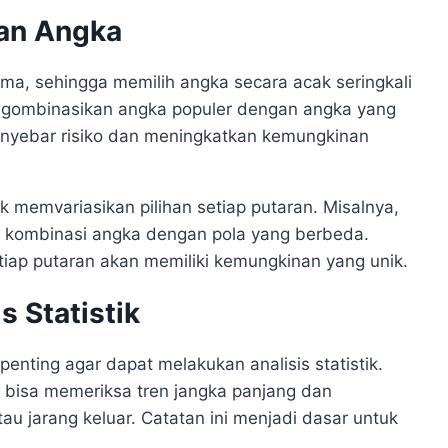
han Angka
ma, sehingga memilih angka secara acak seringkali
mengombinasikan angka populer dengan angka yang
nyebar risiko dan meningkatkan kemungkinan
k memvariasikan pilihan setiap putaran. Misalnya,
nti kombinasi angka dengan pola yang berbeda.
tiap putaran akan memiliki kemungkinan yang unik.
s Statistik
penting agar dapat melakukan analisis statistik.
 bisa memeriksa tren jangka panjang dan
au jarang keluar. Catatan ini menjadi dasar untuk