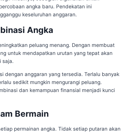
percobaan angka baru. Pendekatan ini
ngganggu keseluruhan anggaran.
binasi Angka
eningkatkan peluang menang. Dengan membuat
uang untuk mendapatkan urutan yang tepat akan
 saja.
i dengan anggaran yang tersedia. Terlalu banyak
rlalu sedikit mungkin mengurangi peluang.
binasi dan kemampuan finansial menjadi kunci
alam Bermain
etiap permainan angka. Tidak setiap putaran akan