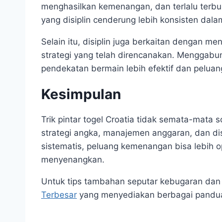
menghasilkan kemenangan, dan terlalu terbu
yang disiplin cenderung lebih konsisten dala
Selain itu, disiplin juga berkaitan dengan me
strategi yang telah direncanakan. Menggab
pendekatan bermain lebih efektif dan peluan
Kesimpulan
Trik pintar togel Croatia tidak semata-mata s
strategi angka, manajemen anggaran, dan di
sistematis, peluang kemenangan bisa lebih 
menyenangkan.
Untuk tips tambahan seputar kebugaran dan
Terbesar
yang menyediakan berbagai panduan