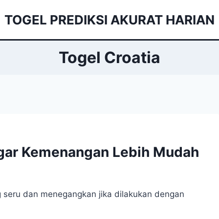
TOGEL PREDIKSI AKURAT HARIAN
Togel Croatia
 Agar Kemenangan Lebih Mudah
g seru dan menegangkan jika dilakukan dengan