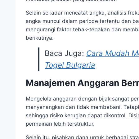
Selain sekadar mencatat angka, analisis freku
angka muncul dalam periode tertentu dan b
mengurangi faktor tebak-tebakan dan membe
berikutnya.
Baca Juga:
Cara Mudah Me
Togel Bulgaria
Manajemen Anggaran Ber
Mengelola anggaran dengan bijak sangat pe
menyenangkan dan tidak membebani. Tetapka
sehingga risiko kerugian dapat dikontrol. 
permainan lebih terstruktur.
Selain itu, pisahkan dana untuk berbagai str