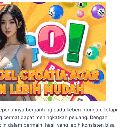
penuhnya bergantung pada keberuntungan, tetapi
ng cermat dapat meningkatkan peluang. Dengan
n dalam bermain, hasil yang lebih konsisten bisa