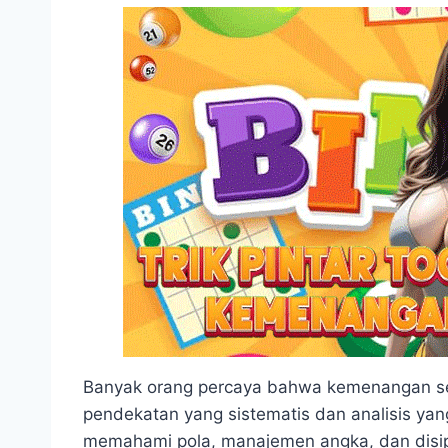
Banyak orang percaya bahwa kemenangan se
pendekatan yang sistematis dan analisis ya
memahami pola, manajemen angka, dan disipli