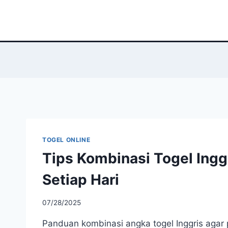
Skip
to
content
TOGEL ONLINE
Tips Kombinasi Togel Ing
Setiap Hari
07/28/2025
Panduan kombinasi angka togel Inggris agar