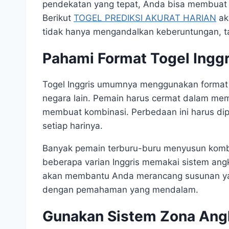
pendekatan yang tepat, Anda bisa membuat k
Berikut
TOGEL PREDIKSI AKURAT HARIAN
ak
tidak hanya mengandalkan keberuntungan, tap
Pahami Format Togel Inggr
Togel Inggris umumnya menggunakan format 
negara lain. Pemain harus cermat dalam mem
membuat kombinasi. Perbedaan ini harus dipe
setiap harinya.
Banyak pemain terburu-buru menyusun kombi
beberapa varian Inggris memakai sistem an
akan membantu Anda merancang susunan yang 
dengan pemahaman yang mendalam.
Gunakan Sistem Zona Ang