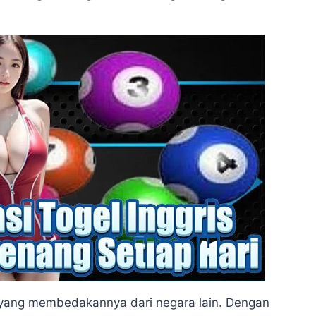
iri yang membedakannya dari negara lain. Dengan