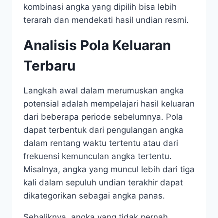
kombinasi angka yang dipilih bisa lebih
terarah dan mendekati hasil undian resmi.
Analisis Pola Keluaran
Terbaru
Langkah awal dalam merumuskan angka
potensial adalah mempelajari hasil keluaran
dari beberapa periode sebelumnya. Pola
dapat terbentuk dari pengulangan angka
dalam rentang waktu tertentu atau dari
frekuensi kemunculan angka tertentu.
Misalnya, angka yang muncul lebih dari tiga
kali dalam sepuluh undian terakhir dapat
dikategorikan sebagai angka panas.
Sebaliknya, angka yang tidak pernah