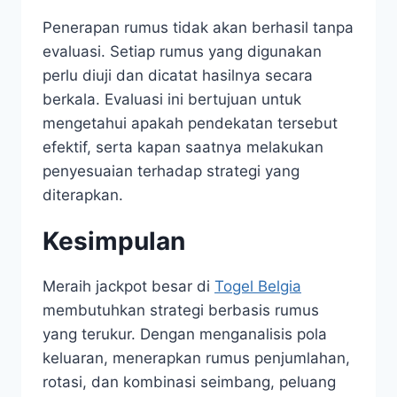
Penerapan rumus tidak akan berhasil tanpa
evaluasi. Setiap rumus yang digunakan
perlu diuji dan dicatat hasilnya secara
berkala. Evaluasi ini bertujuan untuk
mengetahui apakah pendekatan tersebut
efektif, serta kapan saatnya melakukan
penyesuaian terhadap strategi yang
diterapkan.
Kesimpulan
Meraih jackpot besar di
Togel Belgia
membutuhkan strategi berbasis rumus
yang terukur. Dengan menganalisis pola
keluaran, menerapkan rumus penjumlahan,
rotasi, dan kombinasi seimbang, peluang