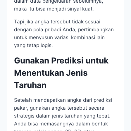
dalam data pengeluaran sebelumnya,
maka itu bisa menjadi sinyal kuat.
Tapi jika angka tersebut tidak sesuai
dengan pola pribadi Anda, pertimbangkan
untuk menyusun variasi kombinasi lain
yang tetap logis.
Gunakan Prediksi untuk
Menentukan Jenis
Taruhan
Setelah mendapatkan angka dari prediksi
pakar, gunakan angka tersebut secara
strategis dalam jenis taruhan yang tepat.
Anda bisa memasangnya dalam bentuk