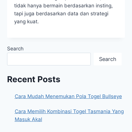
tidak hanya bermain berdasarkan insting,
tapi juga berdasarkan data dan strategi
yang kuat.
Search
Search
Recent Posts
Cara Mudah Menemukan Pola Togel Bullseye
Cara Memilih Kombinasi Togel Tasmania Yang
Masuk Akal