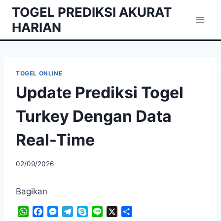
Skip
TOGEL PREDIKSI AKURAT
to
HARIAN
content
TOGEL ONLINE
Update Prediksi Togel
Turkey Dengan Data
Real-Time
02/09/2026
Bagikan
W
F
M
T
S
L
X
S