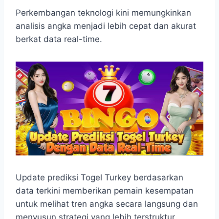
h
a
e
e
k
i
h
a
c
s
l
y
n
a
Perkembangan teknologi kini memungkinkan
t
e
s
e
p
e
r
analisis angka menjadi lebih cepat dan akurat
s
b
e
g
e
e
berkat data real-time.
A
o
n
r
p
o
g
a
p
k
e
m
r
Update prediksi Togel Turkey berdasarkan
data terkini memberikan pemain kesempatan
untuk melihat tren angka secara langsung dan
menyusun strategi yang lebih terstruktur.