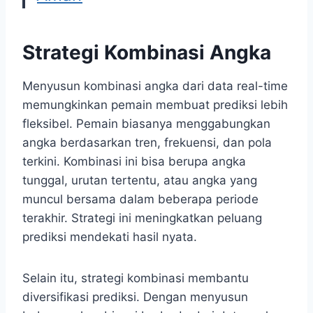
Strategi Kombinasi Angka
Menyusun kombinasi angka dari data real-time
memungkinkan pemain membuat prediksi lebih
fleksibel. Pemain biasanya menggabungkan
angka berdasarkan tren, frekuensi, dan pola
terkini. Kombinasi ini bisa berupa angka
tunggal, urutan tertentu, atau angka yang
muncul bersama dalam beberapa periode
terakhir. Strategi ini meningkatkan peluang
prediksi mendekati hasil nyata.
Selain itu, strategi kombinasi membantu
diversifikasi prediksi. Dengan menyusun