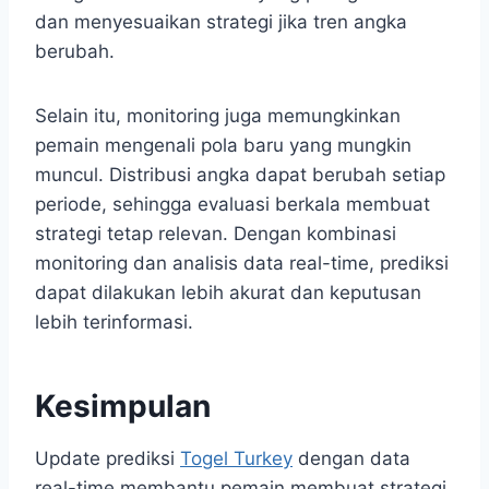
dan menyesuaikan strategi jika tren angka
berubah.
Selain itu, monitoring juga memungkinkan
pemain mengenali pola baru yang mungkin
muncul. Distribusi angka dapat berubah setiap
periode, sehingga evaluasi berkala membuat
strategi tetap relevan. Dengan kombinasi
monitoring dan analisis data real-time, prediksi
dapat dilakukan lebih akurat dan keputusan
lebih terinformasi.
Kesimpulan
Update prediksi
Togel Turkey
dengan data
real-time membantu pemain membuat strategi