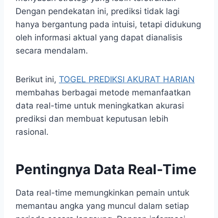
Dengan pendekatan ini, prediksi tidak lagi
hanya bergantung pada intuisi, tetapi didukung
oleh informasi aktual yang dapat dianalisis
secara mendalam.
Berikut ini,
TOGEL PREDIKSI AKURAT HARIAN
membahas berbagai metode memanfaatkan
data real-time untuk meningkatkan akurasi
prediksi dan membuat keputusan lebih
rasional.
Pentingnya Data Real-Time
Data real-time memungkinkan pemain untuk
memantau angka yang muncul dalam setiap