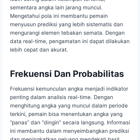
sementara angka lain jarang muncul.
Mengetahui pola ini membantu pemain
menyusun prediksi yang lebih sistematis dan
mengurangi elemen tebakan semata. Dengan
data real-time, pengamatan ini dapat dilakukan
lebih cepat dan akurat.
Frekuensi Dan Probabilitas
Frekuensi kemunculan angka menjadi indikator
penting dalam analisis real-time. Dengan
menghitung angka yang muncul dalam periode
terkini, pemain bisa menentukan angka yang
“panas” dan “dingin” secara langsung. Informasi
ini membantu dalam menyeimbangkan prediksi
dan meningkatkan peluang mendekati hasil