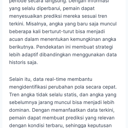
periode secara langsung. Dengan informasi
yang selalu diperbarui, pemain dapat
menyesuaikan prediksi mereka sesuai tren
terkini. Misalnya, angka yang baru saja muncul
beberapa kali berturut-turut bisa menjadi
acuan dalam menentukan kemungkinan angka
berikutnya. Pendekatan ini membuat strategi
lebih adaptif dibandingkan menggunakan data
historis saja.
Selain itu, data real-time membantu
mengidentifikasi perubahan pola secara cepat.
Tren angka tidak selalu statis, dan angka yang
sebelumnya jarang muncul bisa menjadi lebih
dominan. Dengan memanfaatkan data terkini,
pemain dapat membuat prediksi yang relevan
dengan kondisi terbaru, sehingga keputusan