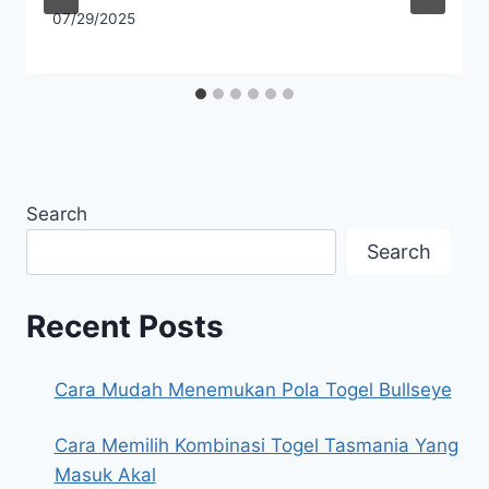
07/29/2025
Search
Search
Recent Posts
Cara Mudah Menemukan Pola Togel Bullseye
Cara Memilih Kombinasi Togel Tasmania Yang
Masuk Akal