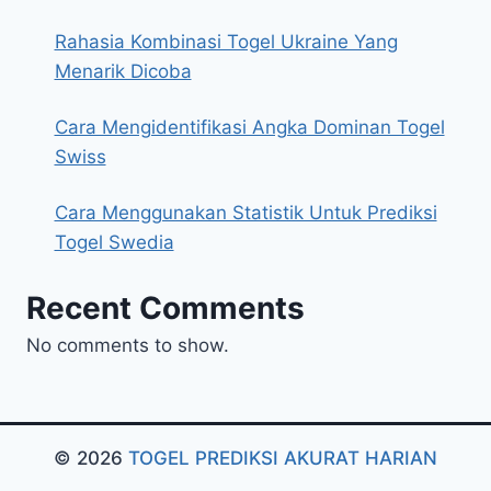
Rahasia Kombinasi Togel Ukraine Yang
Menarik Dicoba
Cara Mengidentifikasi Angka Dominan Togel
Swiss
Cara Menggunakan Statistik Untuk Prediksi
Togel Swedia
Recent Comments
No comments to show.
© 2026
TOGEL PREDIKSI AKURAT HARIAN