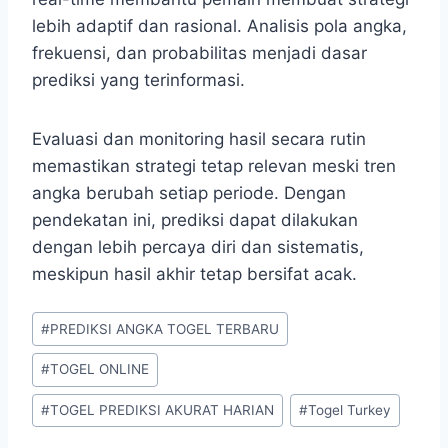
lebih adaptif dan rasional. Analisis pola angka,
frekuensi, dan probabilitas menjadi dasar
prediksi yang terinformasi.
Evaluasi dan monitoring hasil secara rutin
memastikan strategi tetap relevan meski tren
angka berubah setiap periode. Dengan
pendekatan ini, prediksi dapat dilakukan
dengan lebih percaya diri dan sistematis,
meskipun hasil akhir tetap bersifat acak.
Post
#
PREDIKSI ANGKA TOGEL TERBARU
Tags:
#
TOGEL ONLINE
#
TOGEL PREDIKSI AKURAT HARIAN
#
Togel Turkey