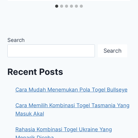
Search
Search
Recent Posts
Cara Mudah Menemukan Pola Togel Bullseye
Cara Memilih Kombinasi Togel Tasmania Yang
Masuk Akal
Rahasia Kombinasi Togel Ukraine Yang
Menarik Dicoba