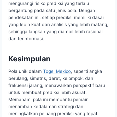
mengurangi risiko prediksi yang terlalu
bergantung pada satu jenis pola. Dengan
pendekatan ini, setiap prediksi memiliki dasar
yang lebih kuat dan analisis yang lebih matang,
sehingga langkah yang diambil lebih rasional
dan terinformasi.
Kesimpulan
Pola unik dalam
Togel Mexico
, seperti angka
berulang, simetris, deret, kelompok, dan
frekuensi jarang, menawarkan perspektif baru
untuk membuat prediksi lebih akurat.
Memahami pola ini membantu pemain
menambah kedalaman strategi dan
meningkatkan peluang prediksi yang tepat.