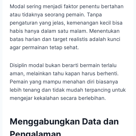
Modal sering menjadi faktor penentu bertahan
atau tidaknya seorang pemain. Tanpa
pengaturan yang jelas, kemenangan kecil bisa
habis hanya dalam satu malam. Menentukan
batas harian dan target realistis adalah kunci
agar permainan tetap sehat.
Disiplin modal bukan berarti bermain terlalu
aman, melainkan tahu kapan harus berhenti.
Pemain yang mampu menahan diri biasanya
lebih tenang dan tidak mudah terpancing untuk
mengejar kekalahan secara berlebihan.
Menggabungkan Data dan
Pengalaman