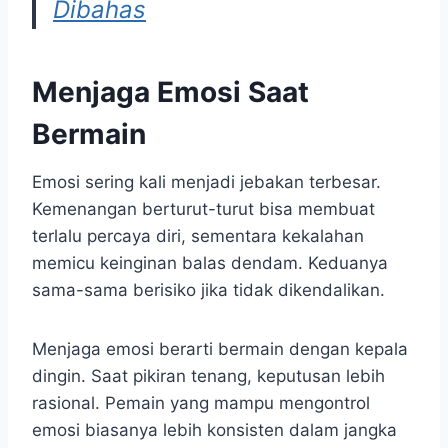
Dibahas
Menjaga Emosi Saat
Bermain
Emosi sering kali menjadi jebakan terbesar.
Kemenangan berturut-turut bisa membuat
terlalu percaya diri, sementara kekalahan
memicu keinginan balas dendam. Keduanya
sama-sama berisiko jika tidak dikendalikan.
Menjaga emosi berarti bermain dengan kepala
dingin. Saat pikiran tenang, keputusan lebih
rasional. Pemain yang mampu mengontrol
emosi biasanya lebih konsisten dalam jangka