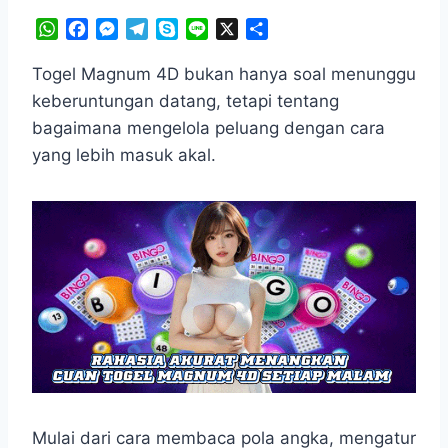
W
F
M
T
S
L
X
S
h
a
e
e
k
i
h
a
c
s
l
y
n
a
Togel Magnum 4D bukan hanya soal menunggu
t
e
s
e
p
e
r
keberuntungan datang, tetapi tentang
s
b
e
g
e
e
bagaimana mengelola peluang dengan cara
A
o
n
r
yang lebih masuk akal.
p
o
g
a
p
k
e
m
r
Mulai dari cara membaca pola angka, mengatur