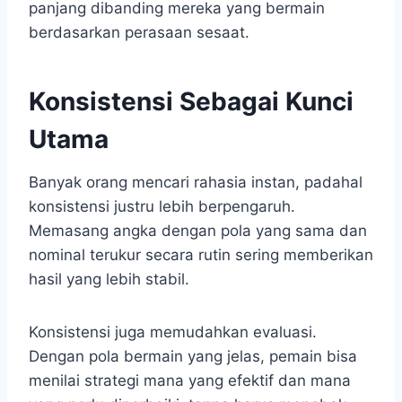
panjang dibanding mereka yang bermain
berdasarkan perasaan sesaat.
Konsistensi Sebagai Kunci
Utama
Banyak orang mencari rahasia instan, padahal
konsistensi justru lebih berpengaruh.
Memasang angka dengan pola yang sama dan
nominal terukur secara rutin sering memberikan
hasil yang lebih stabil.
Konsistensi juga memudahkan evaluasi.
Dengan pola bermain yang jelas, pemain bisa
menilai strategi mana yang efektif dan mana