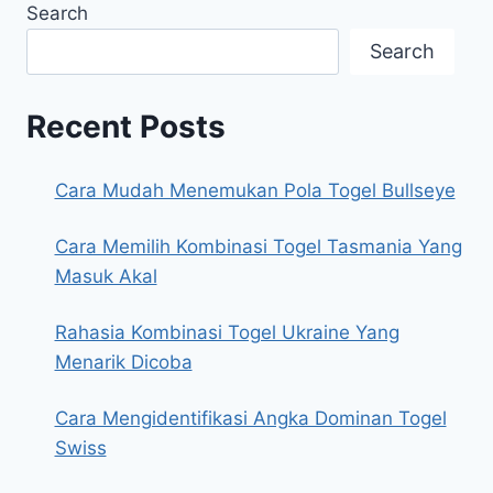
Search
Search
Recent Posts
Cara Mudah Menemukan Pola Togel Bullseye
Cara Memilih Kombinasi Togel Tasmania Yang
Masuk Akal
Rahasia Kombinasi Togel Ukraine Yang
Menarik Dicoba
Cara Mengidentifikasi Angka Dominan Togel
Swiss