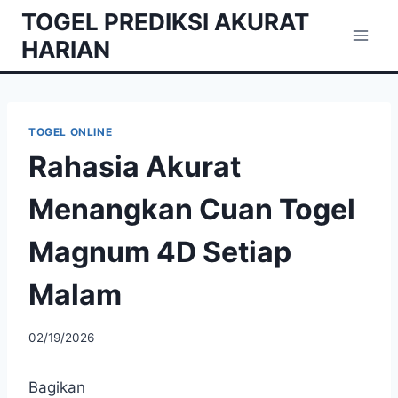
Skip
TOGEL PREDIKSI AKURAT
to
HARIAN
content
TOGEL ONLINE
Rahasia Akurat
Menangkan Cuan Togel
Magnum 4D Setiap
Malam
02/19/2026
Bagikan