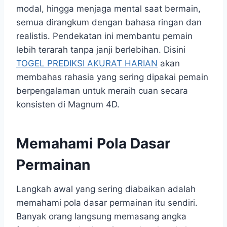
modal, hingga menjaga mental saat bermain,
semua dirangkum dengan bahasa ringan dan
realistis. Pendekatan ini membantu pemain
lebih terarah tanpa janji berlebihan. Disini
TOGEL PREDIKSI AKURAT HARIAN
akan
membahas rahasia yang sering dipakai pemain
berpengalaman untuk meraih cuan secara
konsisten di Magnum 4D.
Memahami Pola Dasar
Permainan
Langkah awal yang sering diabaikan adalah
memahami pola dasar permainan itu sendiri.
Banyak orang langsung memasang angka