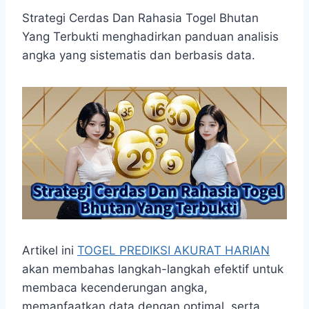
h
a
e
e
k
i
h
a
c
s
l
y
n
a
Strategi Cerdas Dan Rahasia Togel Bhutan
t
e
s
e
p
e
r
Yang Terbukti menghadirkan panduan analisis
s
b
e
g
e
e
angka yang sistematis dan berbasis data.
A
o
n
r
p
o
g
a
p
k
e
m
r
Artikel ini
TOGEL PREDIKSI AKURAT HARIAN
akan membahas langkah-langkah efektif untuk
membaca kecenderungan angka,
memanfaatkan data dengan optimal, serta