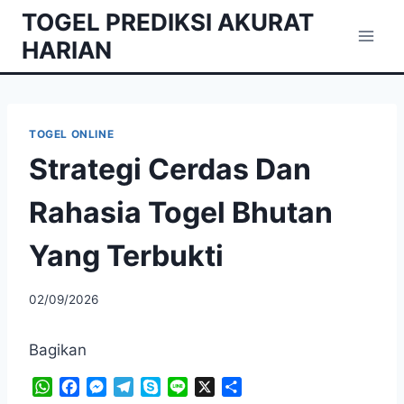
Skip
TOGEL PREDIKSI AKURAT
to
HARIAN
content
TOGEL ONLINE
Strategi Cerdas Dan
Rahasia Togel Bhutan
Yang Terbukti
02/09/2026
Bagikan
W
F
M
T
S
L
X
S