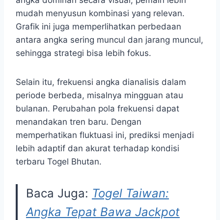
angka dominan secara visual, pemain lebih
mudah menyusun kombinasi yang relevan.
Grafik ini juga memperlihatkan perbedaan
antara angka sering muncul dan jarang muncul,
sehingga strategi bisa lebih fokus.
Selain itu, frekuensi angka dianalisis dalam
periode berbeda, misalnya mingguan atau
bulanan. Perubahan pola frekuensi dapat
menandakan tren baru. Dengan
memperhatikan fluktuasi ini, prediksi menjadi
lebih adaptif dan akurat terhadap kondisi
terbaru Togel Bhutan.
Baca Juga:
Togel Taiwan:
Angka Tepat Bawa Jackpot