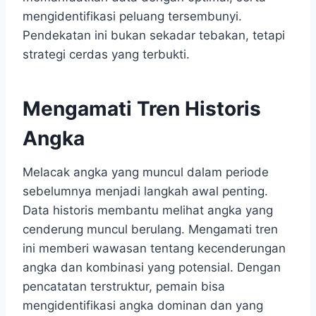
mengidentifikasi peluang tersembunyi.
Pendekatan ini bukan sekadar tebakan, tetapi
strategi cerdas yang terbukti.
Mengamati Tren Historis
Angka
Melacak angka yang muncul dalam periode
sebelumnya menjadi langkah awal penting.
Data historis membantu melihat angka yang
cenderung muncul berulang. Mengamati tren
ini memberi wawasan tentang kecenderungan
angka dan kombinasi yang potensial. Dengan
pencatatan terstruktur, pemain bisa
mengidentifikasi angka dominan dan yang