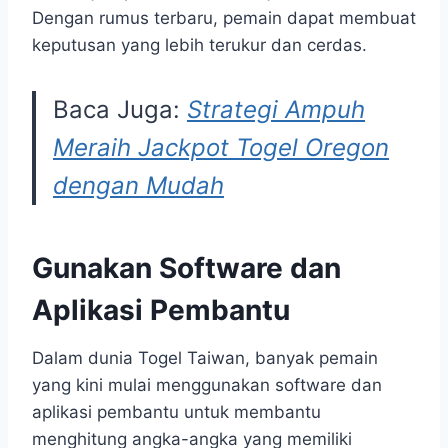
Dengan rumus terbaru, pemain dapat membuat
keputusan yang lebih terukur dan cerdas.
Baca Juga:
Strategi Ampuh
Meraih Jackpot Togel Oregon
dengan Mudah
Gunakan Software dan
Aplikasi Pembantu
Dalam dunia Togel Taiwan, banyak pemain
yang kini mulai menggunakan software dan
aplikasi pembantu untuk membantu
menghitung angka-angka yang memiliki