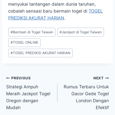
menyukai tantangan dalam dunia taruhan,
cobalah sensasi baru bermain togel di
TOGEL
PREDIKSI AKURAT HARIAN
.
Post
#
Bermain di Togel Taiwan
#
Jackpot di Togel Taiwan
Tags:
#
TOGEL ONLINE
#
TOGEL PREDIKSI AKURAT HARIAN
Post
PREVIOUS
NEXT
Strategi Ampuh
Rumus Terbaru Untuk
navigation
Meraih Jackpot Togel
Gacor Gede Togel
Oregon dengan
London Dengan
Mudah
Efektif