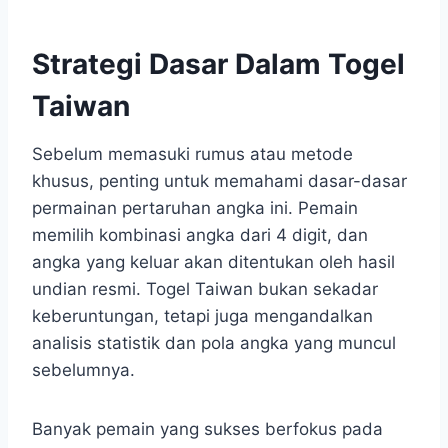
Strategi Dasar Dalam Togel
Taiwan
Sebelum memasuki rumus atau metode
khusus, penting untuk memahami dasar-dasar
permainan pertaruhan angka ini. Pemain
memilih kombinasi angka dari 4 digit, dan
angka yang keluar akan ditentukan oleh hasil
undian resmi. Togel Taiwan bukan sekadar
keberuntungan, tetapi juga mengandalkan
analisis statistik dan pola angka yang muncul
sebelumnya.
Banyak pemain yang sukses berfokus pada