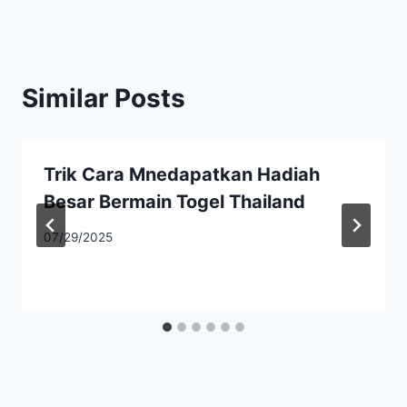
Similar Posts
Trik Cara Mnedapatkan Hadiah
Besar Bermain Togel Thailand
07/29/2025