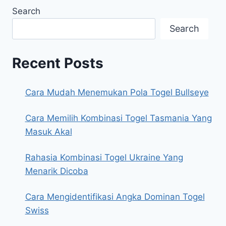
Search
Search
Recent Posts
Cara Mudah Menemukan Pola Togel Bullseye
Cara Memilih Kombinasi Togel Tasmania Yang
Masuk Akal
Rahasia Kombinasi Togel Ukraine Yang
Menarik Dicoba
Cara Mengidentifikasi Angka Dominan Togel
Swiss