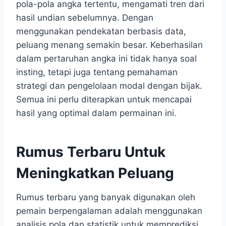
pola-pola angka tertentu, mengamati tren dari
hasil undian sebelumnya. Dengan
menggunakan pendekatan berbasis data,
peluang menang semakin besar. Keberhasilan
dalam pertaruhan angka ini tidak hanya soal
insting, tetapi juga tentang pemahaman
strategi dan pengelolaan modal dengan bijak.
Semua ini perlu diterapkan untuk mencapai
hasil yang optimal dalam permainan ini.
Rumus Terbaru Untuk
Meningkatkan Peluang
Rumus terbaru yang banyak digunakan oleh
pemain berpengalaman adalah menggunakan
analisis pola dan statistik untuk memprediksi